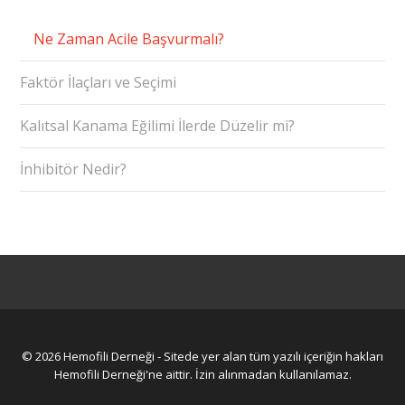
Ne Zaman Acile Başvurmalı?
Faktör İlaçları ve Seçimi
Kalıtsal Kanama Eğilimi İlerde Düzelir mi?
İnhibitör Nedir?
© 2026 Hemofili Derneği - Sitede yer alan tüm yazılı içeriğin hakları
Hemofili Derneği'ne aittir. İzin alınmadan kullanılamaz.