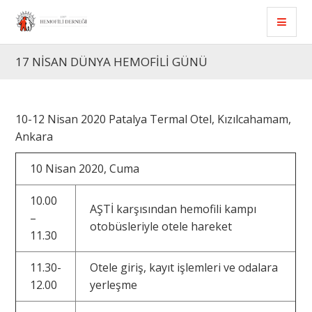
17 NİSAN DÜNYA HEMOFİLİ GÜNÜ
10-12 Nisan 2020 Patalya Termal Otel, Kızılcahamam,
Ankara
10 Nisan 2020, Cuma
10.00
AŞTİ karşısından hemofili kampı
–
otobüsleriyle otele hareket
11.30
11.30-
Otele giriş, kayıt işlemleri ve odalara
12.00
yerleşme