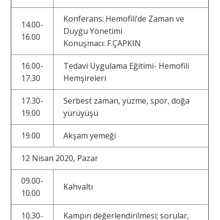
Konferans: Hemofili’de Zaman ve
14.00-
Duygu Yönetimi
16.00
Konuşmacı: F.ÇAPKIN
16.00-
Tedavi Uygulama Eğitimi- Hemofili
17.30
Hemşireleri
17.30-
Serbest zaman, yüzme, spor, doğa
19.00
yürüyüşü
19.00
Akşam yemeği
12 Nisan 2020, Pazar
09.00-
Kahvaltı
10.00
10.30-
Kampın değerlendirilmesi; sorular,