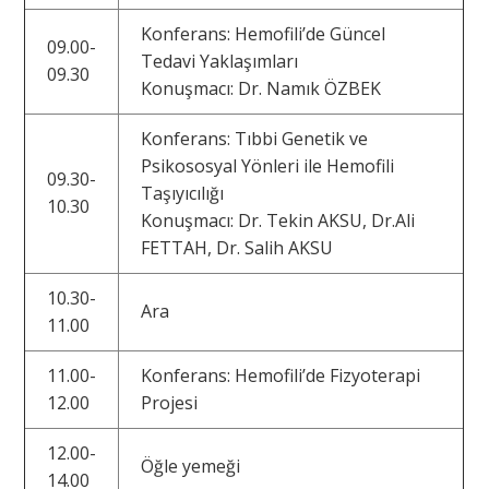
Konferans: Hemofili’de Güncel
09.00-
Tedavi Yaklaşımları
09.30
Konuşmacı: Dr. Namık ÖZBEK
Konferans: Tıbbi Genetik ve
Psikososyal Yönleri ile Hemofili
09.30-
Taşıyıcılığı
10.30
Konuşmacı: Dr. Tekin AKSU, Dr.Ali
FETTAH, Dr. Salih AKSU
10.30-
Ara
11.00
11.00-
Konferans: Hemofili’de Fizyoterapi
12.00
Projesi
12.00-
Öğle yemeği
14.00