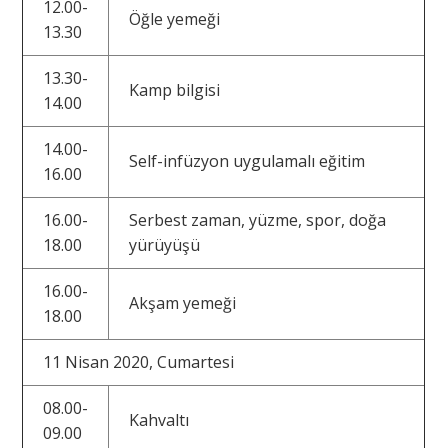
12.00-
Öğle yemeği
13.30
13.30-
Kamp bilgisi
14.00
14.00-
Self-infüzyon uygulamalı eğitim
16.00
16.00-
Serbest zaman, yüzme, spor, doğa
18.00
yürüyüşü
16.00-
Akşam yemeği
18.00
11 Nisan 2020, Cumartesi
08.00-
Kahvaltı
09.00